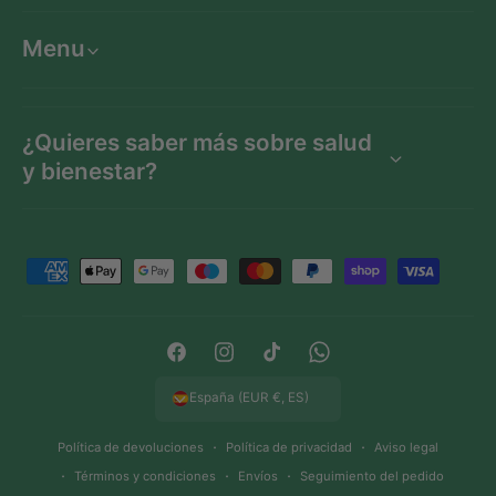
Menu
¿Quieres saber más sobre salud
y bienestar?
F
o
r
m
F
I
T
W
a
a
n
i
h
España (EUR €, ES)
s
c
s
k
a
d
Política de devoluciones
Política de privacidad
Aviso legal
e
t
T
t
e
Términos y condiciones
Envíos
Seguimiento del pedido
b
a
o
s