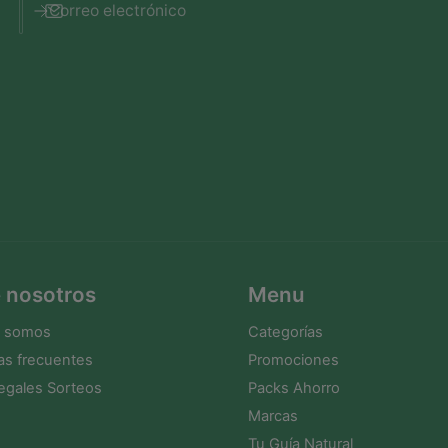
m
Correo electrónico
l
 nosotros
Menu
s somos
Categorías
as frecuentes
Promociones
egales Sorteos
Packs Ahorro
Marcas
Tu Guía Natural