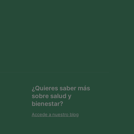
0
m
l
¿Quieres saber más
sobre salud y
bienestar?
Accede a nuestro blog