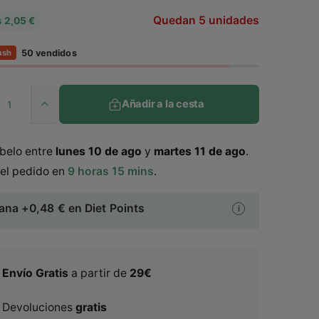
r
Quedan 5 unidades
s
2,05 €
e
50 vendidos
ash
c
i
Añadir a la cesta
A
u
o
m
belo entre
lunes
10 de ago
y
martes
11 de ago
.
e
h
n
el pedido en
9 horas 15 mins
.
t
a
a
ana +0,48
€
en Diet Points
i
b
r
c
i
a
n
t
Envío Gratis
a partir de
29€
t
i
u
d
Devoluciones
gratis