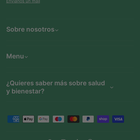
Envíanos un mail
Sobre nosotros
Menu
¿Quieres saber más sobre salud
y bienestar?
F
o
r