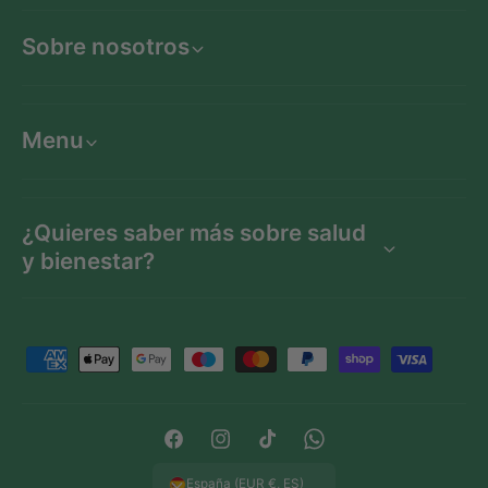
Sobre nosotros
Menu
¿Quieres saber más sobre salud
y bienestar?
F
o
r
m
F
I
T
W
a
a
n
i
h
España (EUR €, ES)