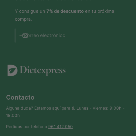
a
d
d
o
Y consigue un
7% de descuento
en tu próxima
o
compra.
Correo electrónico
Contacto
Alguna duda? Estamos aquí para ti. Lunes - Viernes: 9:00h -
19:00h
Pedidos por teléfono
961 412 050