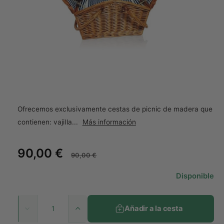
p
a
r
o
t
d
u
i
c
e
t
o
n
d
A
a
b
r
i
Ofrecemos exclusivamente cestas de picnic de madera que
r
e
contienen: vajilla...
Más información
l
e
m
P
90,00 €
P
e
90,00 €
n
t
r
r
o
Disponible
m
e
e
u
l
C
t
c
c
Añadir a la cesta
i
A
R
a
m
u
e