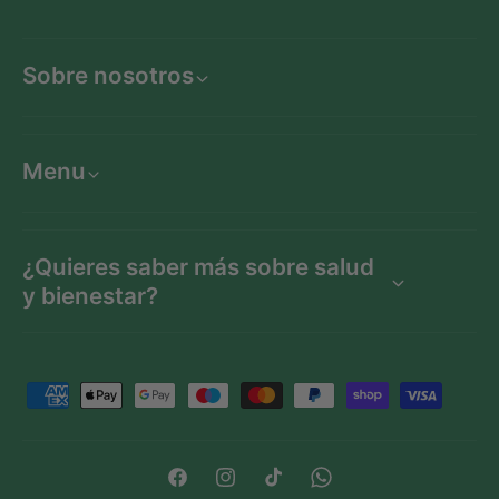
Sobre nosotros
Menu
¿Quieres saber más sobre salud
y bienestar?
F
o
r
m
F
I
T
W