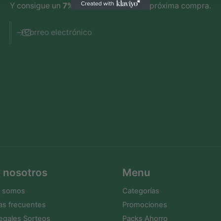
l
Y consigue un
7% de descuento
en tu próxima compra.
+
C
Correo electrónico
u
c
h
a
r
i
l
l
a
 nosotros
Menu
s somos
Categorías
as frecuentes
Promociones
egales Sorteos
Packs Ahorro