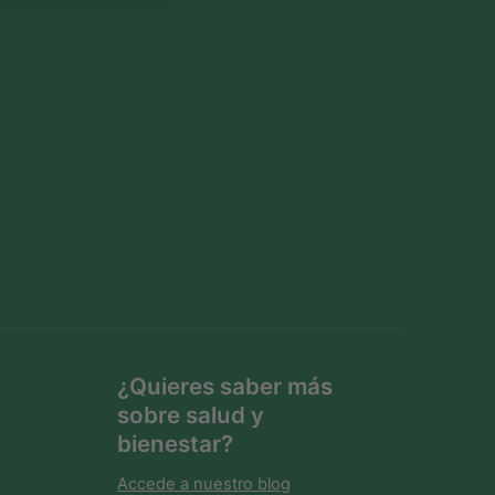
m
l
+
C
u
c
h
a
r
i
l
l
a
¿Quieres saber más
sobre salud y
bienestar?
Accede a nuestro blog