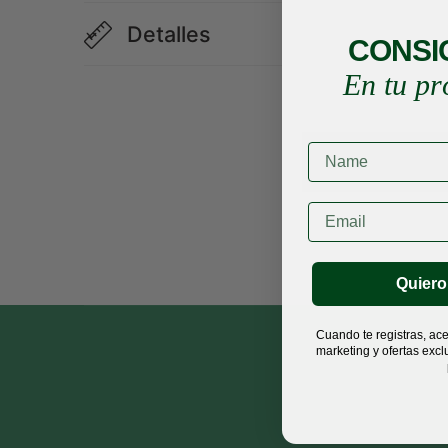
Detalles
CONSI
En tu pr
Name
Email
Quiero
Cuando te registras, ace
marketing y ofertas excl