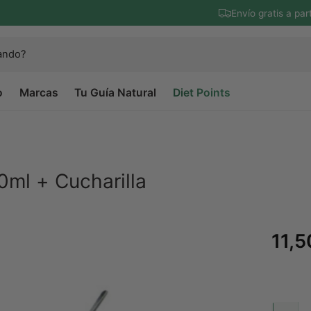
Envío gratis a par
o
Marcas
Tu Guía Natural
Diet Points
0ml + Cucharilla
P
11,5
r
e
C