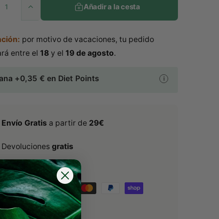
Añadir a la cesta
c
A
u
i
m
ción:
por motivo de vacaciones, tu pedido
e
o
n
ará entre el
18
y el
19 de agosto
.
t
h
a
ana +0,35
€
en Diet Points
i
r
a
c
a
b
n
Envío Gratis
a partir de
29€
t
i
i
d
Devoluciones
gratis
t
a
d
u
Pago
seguro
:
p
a
a
r
a
l
H