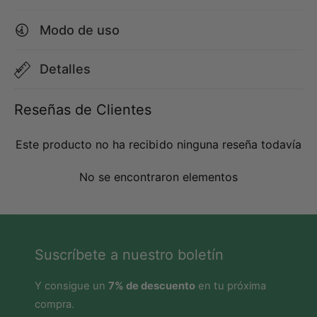
u
r
r
e
Modo de uso
e
®
®
y
y
P
Detalles
P
r
r
o
o
t
Reseñas de Clientes
t
e
e
í
Este producto no ha recibido ninguna reseña todavía
í
n
n
a
No se encontraron elementos
a
-
-
C
C
a
a
j
j
a
Suscríbete a nuestro boletín
a
1
1
8
8
u
Y consigue un
7% de descuento
en tu próxima
u
d
compra.
d
s