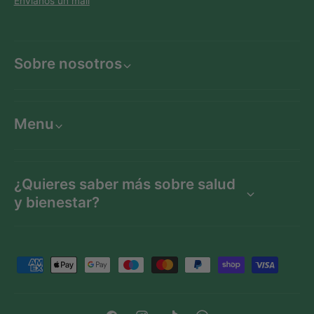
Envíanos un mail
Sobre nosotros
Menu
¿Quieres saber más sobre salud
y bienestar?
F
o
r