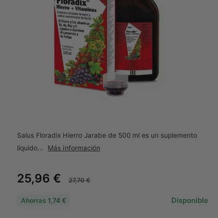
n
a
d
el
t
p
i
r
o
e
d
n
u
c
d
t
a
o
A
b
r
i
Salus Floradix Hierro Jarabe de 500 ml es un suplemento
r
e
líquido...
Más información
l
e
m
P
25,96 €
P
e
27,70 €
n
t
r
r
o
Disponible
Ahorras
1,74 €
m
e
e
u