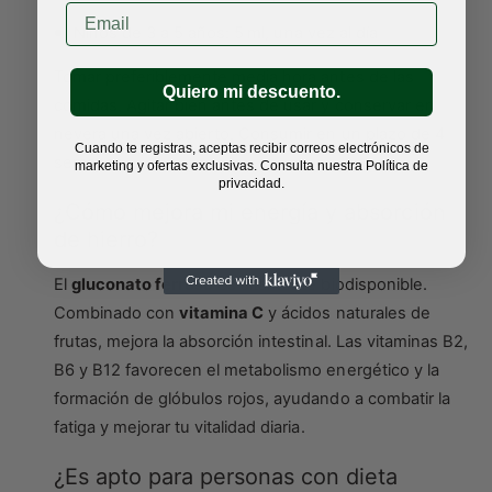
Email
Niños de 3 a 5 años: 5 ml, una vez al día
Tomar preferiblemente media hora antes de las
Quiero mi descuento.
comidas. Agitar bien antes de usar y conservar en
nevera una vez abierto. Consumir en un plazo de 4
Cuando te registras, aceptas recibir correos electrónicos de
semanas.
marketing y ofertas exclusivas. Consulta nuestra Política de
privacidad.
¿Cómo mejora mi energía y absorción
de hierro?
El
gluconato ferroso
es altamente biodisponible.
Combinado con
vitamina C
y ácidos naturales de
frutas, mejora la absorción intestinal. Las vitaminas B2,
B6 y B12 favorecen el metabolismo energético y la
formación de glóbulos rojos, ayudando a combatir la
fatiga y mejorar tu vitalidad diaria.
¿Es apto para personas con dieta