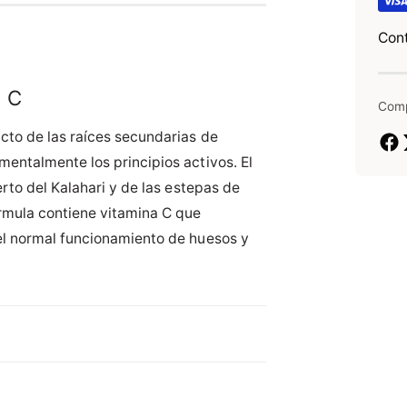
S
a
r
a
Cont
l
m
u
a
s
s
a C
P
Comp
a
d
g
cto de las raíces secundarias de
e
o
entalmente los principios activos. El
p
s
erto del Kalahari y de las estepas de
i
a
d
órmula contiene vitamina C que
g
-
el normal funcionamiento de huesos y
o
6
0
c
á
p
s
u
l
a