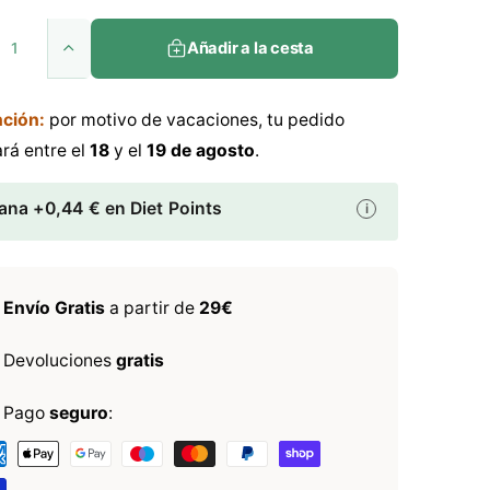
e
Añadir a la cesta
c
A
u
i
m
ción:
por motivo de vacaciones, tu pedido
e
o
n
ará entre el
18
y el
19 de agosto
.
t
h
a
ana +0,44
€
en Diet Points
i
r
a
c
a
b
n
Envío Gratis
a partir de
29€
t
i
i
d
Devoluciones
gratis
t
a
d
u
Pago
seguro
:
p
a
a
r