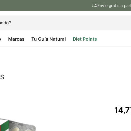
Envío gratis a par
o
Marcas
Tu Guía Natural
Diet Points
as
P
14,7
r