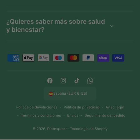
¿Quieres saber más sobre salud
y bienestar?
F
o
r
m
F
I
T
W
a
a
n
i
h
España (EUR €, ES)
s
c
s
k
a
d
Política de devoluciones
Política de privacidad
Aviso legal
e
t
T
t
e
Términos y condiciones
Envíos
Seguimiento del pedido
b
a
o
s
p
o
g
k
A
© 2026,
Dietexpress
.
Tecnología de Shopify
a
o
r
p
g