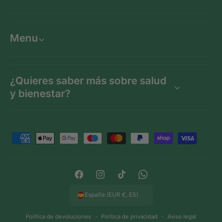
Menu
¿Quieres saber más sobre salud
y bienestar?
F
o
r
m
F
I
T
W
a
a
n
i
h
España (EUR €, ES)
s
c
s
k
a
d
Política de devoluciones
Política de privacidad
Aviso legal
e
t
T
t