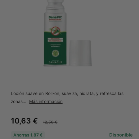
ci
ó
a
n
t
d
el
i
p
e
r
o
n
d
d
u
c
a
t
o
A
b
r
i
Loción suave en Roll-on, suaviza, hidrata, y refresca las
r
e
zonas...
Más información
l
e
m
P
10,63 €
P
e
12,50 €
n
t
r
r
o
Disponible
Ahorras
1,87 €
m