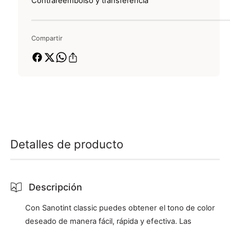
a
n
Contrareembolso y transferencia
a
n
o
o
t
s
t
i
d
Compartir
i
n
e
n
t
p
t
C
C
l
a
l
a
g
a
s
o
s
s
s
i
i
c
c
1
Detalles de producto
1
8
8
V
V
i
i
s
Descripción
s
i
i
ó
Con Sanotint classic puedes obtener el tono de color
ó
n
deseado de manera fácil, rápida y efectiva. Las
n
-