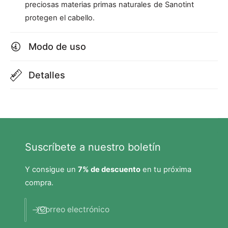
preciosas materias primas naturales de Sanotint
-
1
1
2
protegen el cabello.
2
5
5
m
Modo de uso
m
l
l
Detalles
Suscríbete a nuestro boletín
Y consigue un
7% de descuento
en tu próxima
compra.
Correo electrónico