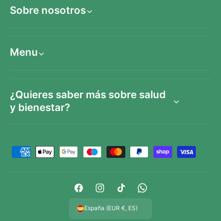
Sobre nosotros
Menu
¿Quieres saber más sobre salud
y bienestar?
F
o
r
m
F
I
T
W
a
a
n
i
h
España (EUR €, ES)
s
c
s
k
a