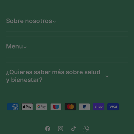
Sobre nosotros
Menu
¿Quieres saber más sobre salud
y bienestar?
F
o
r
m
F
I
T
W