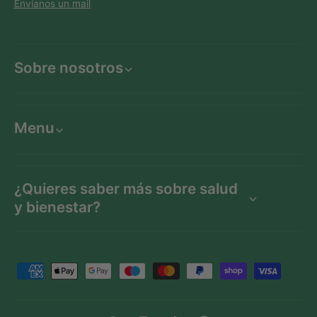
Envíanos un mail
Sobre nosotros
Menu
¿Quieres saber más sobre salud
y bienestar?
F
o
r