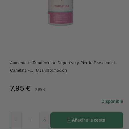
p
a
r
o
t
d
u
i
c
e
t
o
n
d
A
a
b
r
i
Aumenta tu Rendimiento Deportivo y Pierde Grasa con L-
r
e
Carnitina -...
Más información
l
e
m
P
7,95 €
P
e
7,95 €
n
t
r
r
o
Disponible
m
e
e
u
l
C
t
c
c
Añadir a la cesta
i
A
R
a
m
u
e